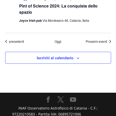
Pint of Science 2024: La conquista dello
spazio
Joyce Irish pub
Via Montesano 46, Catania, Italia
Eventi
precedenti
Oggi
Prossimi eventi
Iscriviti al calendario
INAF Osservatorio Astrofisico di Catania - C.F.:
97220210583 - Partita IVA: 06895721006