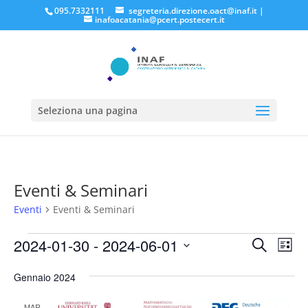
095.7332111
segreteria.direzione.oact@inaf.it
|
inafoacatania@pcert.postecert.it
Seleziona una pagina
Eventi & Seminari
Eventi
Eventi & Seminari
Eventi
Eventi
Eve
2024-01-30
 - 
2024-06-01
Cerca
Lista
Vis
Ricerc
Seleziona
Nav
e
Gennaio 2024
la
viste
data.
MAR