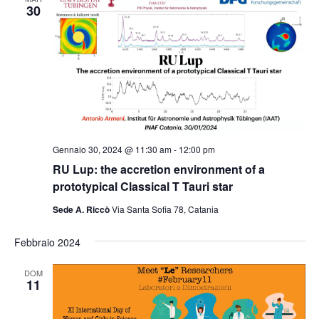
Naviga
30
Gennaio 30, 2024 @ 11:30 am
-
12:00 pm
RU Lup: the accretion environment of a
prototypical Classical T Tauri star
Sede A. Riccò
Via Santa Sofia 78, Catania
Febbraio 2024
DOM
11