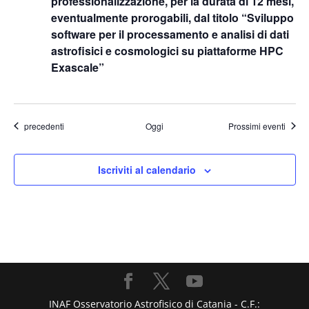
professionalizzazione, per la durata di 12 mesi,
eventualmente prorogabili, dal titolo “Sviluppo
software per il processamento e analisi di dati
astrofisici e cosmologici su piattaforme HPC
Exascale”
Eventi
precedenti
Oggi
Prossimi eventi
Iscriviti al calendario
INAF Osservatorio Astrofisico di Catania - C.F.: