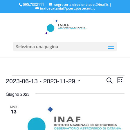
095.7332111
segreteria.direzione.oact@inaf.it
|
inafoacatania@pcert.postecert.it
Seleziona una pagina
Eventi
Eventi
Eve
2023-06-13
 - 
2023-11-29
Cerca
Lista
Vis
Ricerc
Seleziona
Nav
e
Giugno 2023
la
viste
data.
MAR
Naviga
13