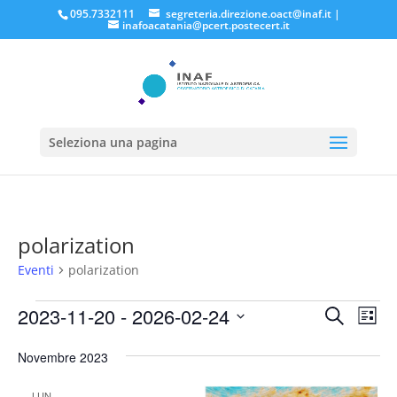
095.7332111
segreteria.direzione.oact@inaf.it
|
inafoacatania@pcert.postecert.it
Seleziona una pagina
polarization
Eventi
polarization
Eventi
Eventi
Eve
2023-11-20
 - 
2026-02-24
Cerca
Lista
Vis
Ricerc
Seleziona
Nav
e
Novembre 2023
la
viste
data.
LUN