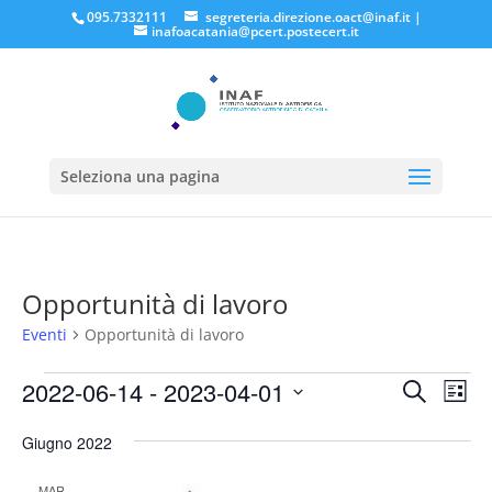
095.7332111
segreteria.direzione.oact@inaf.it
|
inafoacatania@pcert.postecert.it
Seleziona una pagina
Opportunità di lavoro
Eventi
Opportunità di lavoro
Eventi
Eventi
Eve
2022-06-14
 - 
2023-04-01
Cerca
Lista
Vis
Ricerc
Seleziona
Nav
e
Giugno 2022
la
viste
data.
MAR