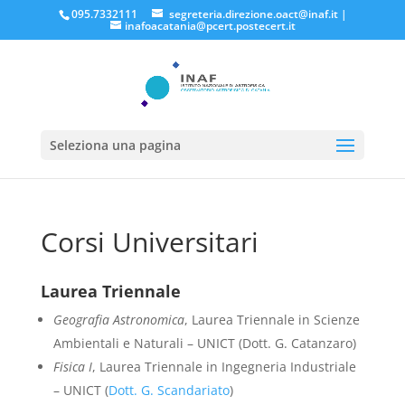
095.7332111
segreteria.direzione.oact@inaf.it
|
inafoacatania@pcert.postecert.it
Seleziona una pagina
Corsi Universitari
Laurea Triennale
Geografia Astronomica
, Laurea Triennale in Scienze
Ambientali e Naturali – UNICT (Dott. G. Catanzaro)
Fisica I
, Laurea Triennale in Ingegneria Industriale
– UNICT (
Dott. G. Scandariato
)