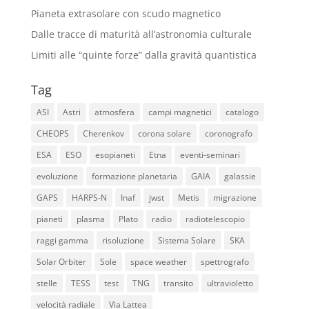
Pianeta extrasolare con scudo magnetico
Dalle tracce di maturità all’astronomia culturale
Limiti alle “quinte forze” dalla gravità quantistica
Tag
ASI
Astri
atmosfera
campi magnetici
catalogo
CHEOPS
Cherenkov
corona solare
coronografo
ESA
ESO
esopianeti
Etna
eventi-seminari
evoluzione
formazione planetaria
GAIA
galassie
GAPS
HARPS-N
Inaf
jwst
Metis
migrazione
pianeti
plasma
Plato
radio
radiotelescopio
raggi gamma
risoluzione
Sistema Solare
SKA
Solar Orbiter
Sole
space weather
spettrografo
stelle
TESS
test
TNG
transito
ultravioletto
velocità radiale
Via Lattea