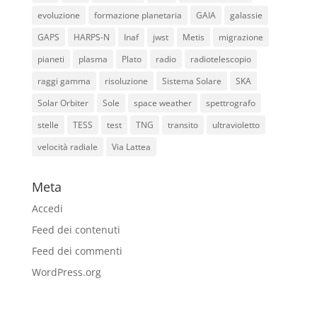
evoluzione
formazione planetaria
GAIA
galassie
GAPS
HARPS-N
Inaf
jwst
Metis
migrazione
pianeti
plasma
Plato
radio
radiotelescopio
raggi gamma
risoluzione
Sistema Solare
SKA
Solar Orbiter
Sole
space weather
spettrografo
stelle
TESS
test
TNG
transito
ultravioletto
velocità radiale
Via Lattea
Meta
Accedi
Feed dei contenuti
Feed dei commenti
WordPress.org