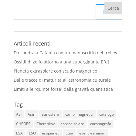
Invia
Articoli recenti
Da Londra a Catania con un manoscritto nel trolley
Ossidi di zolfo attorno a una supergigante B[e]
Pianeta extrasolare con scudo magnetico
Dalle tracce di maturità all’astronomia culturale
Limiti alle “quinte forze” dalla gravità quantistica
Tag
ASI
Astri
atmosfera
campi magnetici
catalogo
CHEOPS
Cherenkov
corona solare
coronografo
ESA
ESO
esopianeti
Etna
eventi-seminari