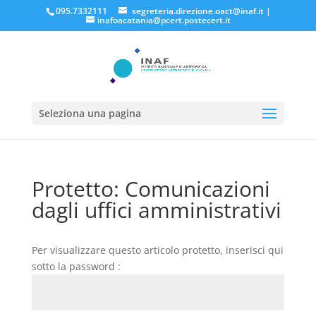
095.7332111
segreteria.direzione.oact@inaf.it
|
inafoacatania@pcert.postecert.it
Seleziona una pagina
Protetto: Comunicazioni
dagli uffici amministrativi
Per visualizzare questo articolo protetto, inserisci qui
sotto la password :