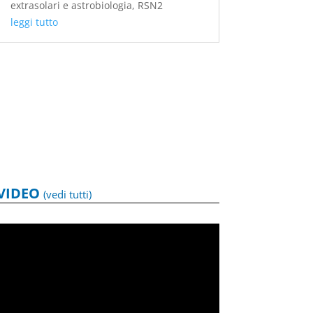
extrasolari e astrobiologia
,
RSN2
leggi tutto
VIDEO
(vedi tutti)