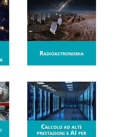
Radioastronomia
a
Calcolo ad alte
i
prestazioni e AI per