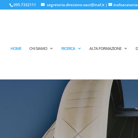
095.7332111
segreteria.direzione.oact@inaf.it
|
inafoacatania
HOME
CHI SIAMO
RICERCA
ALTA FORMAZIONE
D