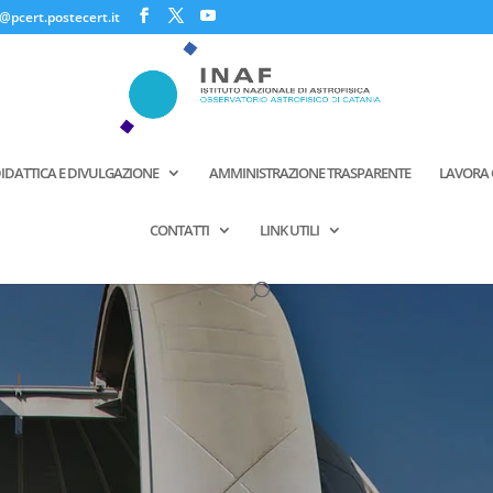
@pcert.postecert.it
IDATTICA E DIVULGAZIONE
AMMINISTRAZIONE TRASPARENTE
LAVORA 
CONTATTI
LINK UTILI