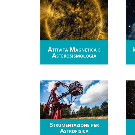
Attività Magnetica e
M
Asterosismologia
Strumentazione per
Astrofisica