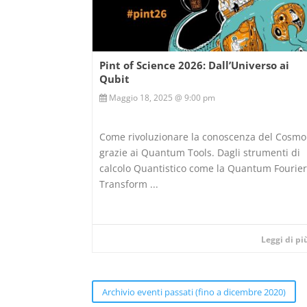
Pint of Science 2026: Dall’Universo ai
Qubit
Maggio 18, 2025 @ 9:00 pm
Come rivoluzionare la conoscenza del Cosmo
grazie ai Quantum Tools. Dagli strumenti di
calcolo Quantistico come la Quantum Fourie
Transform ...
Leggi di p
Archivio eventi passati (fino a dicembre 2020)