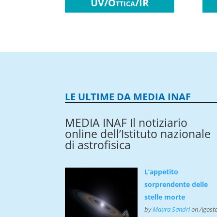
UV/
Ottica/IR
LE ULTIME DA MEDIA INAF
MEDIA INAF
Il notiziario
online dell’Istituto nazionale
di astrofisica
L’appetito
sorprendente delle
stelle morte
by
Maura Sandri
on Agost