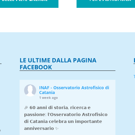
LE ULTIME DALLA PAGINA
FACEBOOK
INAF - Osservatorio Astrofisico di
Catania
1 week ago
🎉 𝟲𝟬 𝗮𝗻𝗻𝗶 𝗱𝗶 𝘀𝘁𝗼𝗿𝗶𝗮, 𝗿𝗶𝗰𝗲𝗿𝗰𝗮 𝗲
𝗽𝗮𝘀𝘀𝗶𝗼𝗻𝗲: 𝗹'𝗢𝘀𝘀𝗲𝗿𝘃𝗮𝘁𝗼𝗿𝗶𝗼 𝗔𝘀𝘁𝗿𝗼𝗳𝗶𝘀𝗶𝗰𝗼
𝗱𝗶 𝗖𝗮𝘁𝗮𝗻𝗶𝗮 𝗰𝗲𝗹𝗲𝗯𝗿𝗮 𝘂𝗻 𝗶𝗺𝗽𝗼𝗿𝘁𝗮𝗻𝘁𝗲
𝗮𝗻𝗻𝗶𝘃𝗲𝗿𝘀𝗮𝗿𝗶𝗼 ✨
o