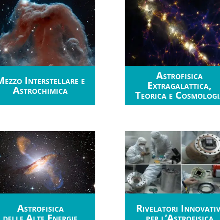
Astrofisica
ezzo Interstellare e
Extragalattica,
Astrochimica
Teorica e Cosmologi
Astrofisica
Rivelatori Innovativ
delle
Alte Energie
per l’Astrofisica