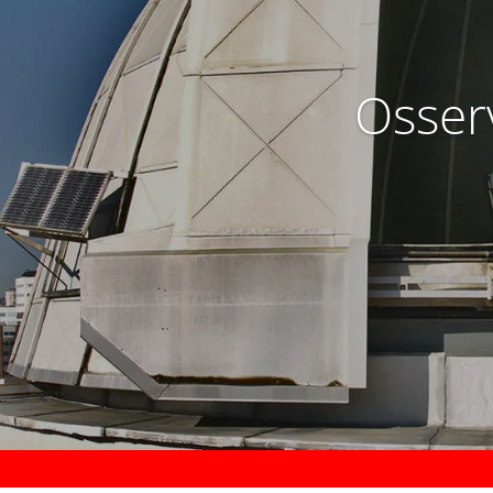
Osserv
Guast