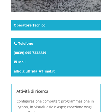
Operatore Tecnico
Telefono
(0039) 095 7332249
Mail
alfio.giuffrida_AT_inaf.it
Attività di ricerca
Configurazione computer; programmazione in
Python, in VisualBasic e Aspx; creazione wsgi