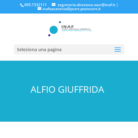
095.7332111
segreteria.direzione.oact@inaf.it
|
inafoacatania@pcert.postecert.it
Seleziona una pagina
ALFIO GIUFFRIDA