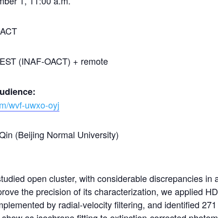
ber 1, 11:00 a.m.
OACT
ST (INAF-OACT) + remote
audience:
om/wvf-uwxo-oyj
Qin
(Beijing Normal University)
udied open cluster, with considerable discrepancies in 
rove the precision of its characterization, we applied 
plemented by radial-velocity filtering, and identified 27
l show as isochrone fitting to extinction-corrected photo