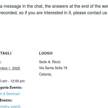
a message in the chat, the answers at the end of the we
ecorded, so if you are interested in it, please contact us t
TAGLI
LUOGO
:
Sede A. Riccò
Via Santa Sofia 78
mbre 1, 2025
Catania
,
0 am - 12:00 pm
goria Evento:
ti & Seminari
Evento:
ometry
,
eventi-