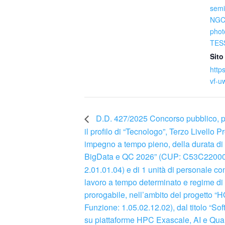
semi
NGC
phot
TES
Sito
http
vf-u
D.D. 427/2025 Concorso pubblico, per 
il profilo di “Tecnologo”, Terzo Livello 
impegno a tempo pieno, della durata di
BigData e QC 2026” (CUP: C53C2200035
2.01.01.04) e di 1 unità di personale con
lavoro a tempo determinato e regime di
prorogabile, nell’ambito del proge
Funzione: 1.05.02.12.02), dal titolo “Soft
su piattaforme HPC Exascale, AI e Qu