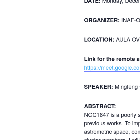
Monday, Decem
DATE:
INAF-
ORGANIZER:
AULA OVE
LOCATION:
Link for the remote 
https://meet.google.c
Mingfeng
SPEAKER:
ABSTRACT:
NGC1647 is a poorly st
previous works. To imp
astrometric space, com
cluster members. I wil