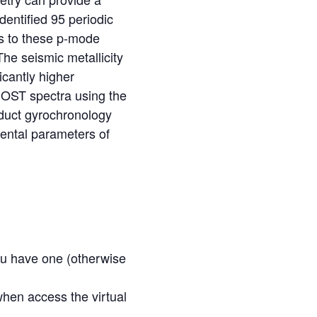
entified 95 periodic
ls to these p-mode
The seismic metallicity
icantly higher
MOST spectra using the
nduct gyrochronology
ental parameters of
you have one (otherwise
hen access the virtual