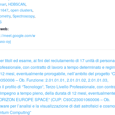
nari
,
HDBSCAN
,
1647
,
open clusters
,
ometry
,
Spectroscopy
,
S
 web:
s://meet.google.com/w
wxo-oyj
titoli ed esame, ai fini del reclutamento di 17 unità di persona
Professionale, con contratto di lavoro a tempo determinato e regi
 12 mesi, eventualmente prorogabile, nell’ambito del progetto
0006 – Ob. Funzione: 2.01.01.01, 2.01.01.02, 2.01.01.03,
 il profilo di “Tecnologo”, Terzo Livello Professionale, con contra
 impegno a tempo pieno, della durata di 12 mesi, eventualment
tto “HORIZON EUROPE SPACE” (CUP: C93C23001060006 – Ob.
ware per l’analisi e la visualizzazione di dati astrofisici e cosmo
antum Computing”