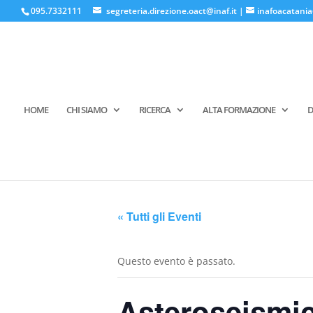
095.7332111
segreteria.direzione.oact@inaf.it
|
inafoacatania
HOME
CHI SIAMO
RICERCA
ALTA FORMAZIONE
D
« Tutti gli Eventi
Questo evento è passato.
Asteroseismic