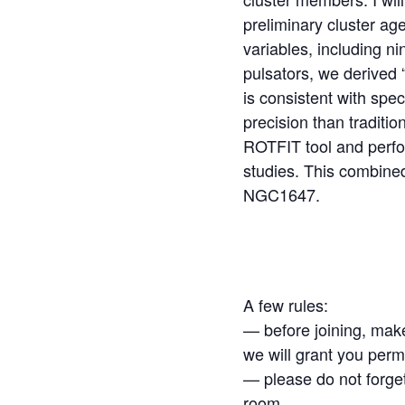
preliminary cluster ag
variables, including n
pulsators, we derived 
is consistent with spec
precision than tradit
ROTFIT tool and perfo
studies. This combine
NGC1647.
A few rules:
— before joining, make
we will grant you permi
— please do not forge
room