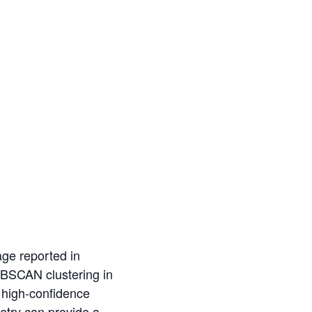
age reported in
HDBSCAN clustering in
1 high-confidence
metry can provide a