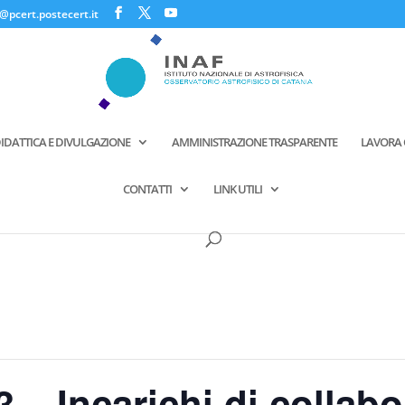
@pcert.postecert.it
IDATTICA E DIVULGAZIONE
AMMINISTRAZIONE TRASPARENTE
LAVORA 
CONTATTI
LINK UTILI
3 – Incarichi di collab