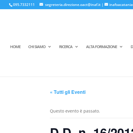
095.7332111
segreteria.direzione.oact@inaf.it
|
inafoacatania
HOME
CHI SIAMO
RICERCA
ALTA FORMAZIONE
D
« Tutti gli Eventi
Questo evento è passato.
D.D. n. 16/201