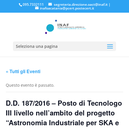
095.7332111
segreteria.direzione.oact@inaf.it
|
inafoacatania@pcert.postecert.it
Seleziona una pagina
« Tutti gli Eventi
Questo evento è passato.
D.D. 187/2016 – Posto di Tecnologo
III livello nell’ambito del progetto
“Astronomia Industriale per SKA e