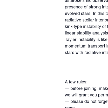
asteroseismic observat
presence of strong int
evolved stars. In this 
radiative stellar inter
kink-type instability o
linear stability analys
Tayler instability is l
momentum transport in
stars with radiative int
A few rules:
— before joining, make
we will grant you permi
— please do not forge
room