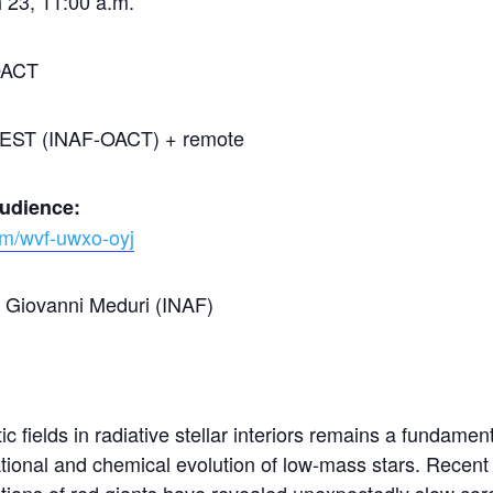
23, 11:00 a.m.
OACT
ST (INAF-OACT) + remote
audience:
om/wvf-uwxo-oyj
Giovanni Meduri (INAF)
ic fields in radiative stellar interiors remains a fundamen
tional and chemical evolution of low-mass stars. Recent 