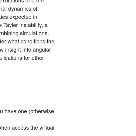
 rotations and the
rnal dynamics of
ties expected in
Tayler instability, a
combining simulations,
nder what conditions the
ew insight into angular
ications for other
ou have one (otherwise
hen access the virtual