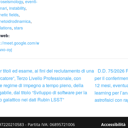
roseismology
,
eventi-
nari
,
instability
,
etic fields
,
etoidrodinamica
,
lations
,
stars
 web:
s://meet.google.com/w
wxo-oyj
D.D. 75/2026 Pu
itoli ed esame, ai fini del reclutamento di una
ercatore”, Terzo Livello Professionale, con
per il conferimen
 e regime di impegno a tempo pieno, della
12 mesi, eventua
bile, dal titolo “Sviluppo di software per la
learning per l’ana
o galattico nei dati Rubin LSST”
astrofisici con r
 - C.F.: 97220210583 - Partita IVA: 06895721006
Accessibilità