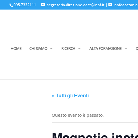
095.7332111
segreteria.direzione.oact@inaf.it
|
inafoacatania
HOME
CHI SIAMO
RICERCA
ALTA FORMAZIONE
D
« Tutti gli Eventi
Questo evento è passato.
Magnetic inst