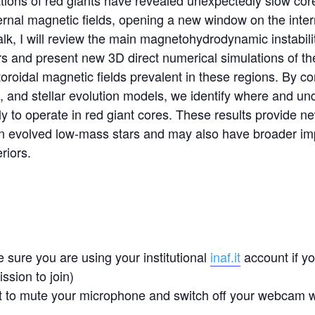
ions of red giants have revealed unexpectedly slow core
ernal magnetic fields, opening a new window on the inte
talk, I will review the main magnetohydrodynamic instabili
iors and present new 3D direct numerical simulations of the 
f toroidal magnetic fields prevalent in these regions. By 
is, and stellar evolution models, we identify where and u
ikely to operate in red giant cores. These results provide n
 evolved low-mass stars and may also have broader impl
eriors.
 sure you are using your institutional
inaf.it
account if y
ssion to join)
t to mute your microphone and switch off your webcam w