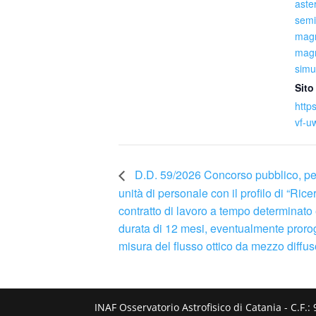
aste
semi
magn
magn
simu
Sito
http
vf-u
D.D. 59/2026 Concorso pubblico, per t
unità di personale con il profilo di “Ric
contratto di lavoro a tempo determinato
durata di 12 mesi, eventualmente proroga
misura del flusso ottico da mezzo diffus
INAF Osservatorio Astrofisico di Catania