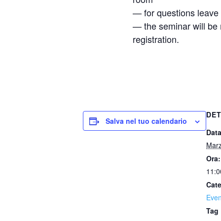
— for questions leave 
— the seminar will be r
registration.
DET
Salva nel tuo calendario
Data
Marz
Ora:
11:0
Cate
Even
Tag 