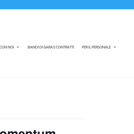
CON NOI
BANDI DI GARA E CONTRATTI
PER IL PERSONALE
 momentum