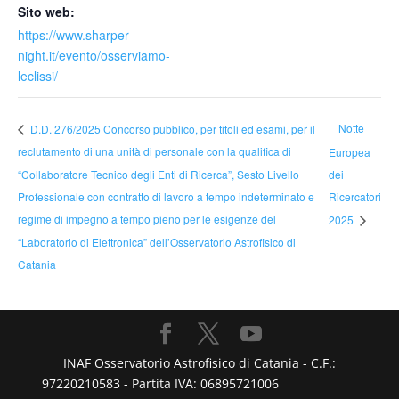
Sito web:
https://www.sharper-
night.it/evento/osserviamo-
leclissi/
Notte
D.D. 276/2025 Concorso pubblico, per titoli ed esami, per il
reclutamento di una unità di personale con la qualifica di
Europea
“Collaboratore Tecnico degli Enti di Ricerca”, Sesto Livello
dei
Professionale con contratto di lavoro a tempo indeterminato e
Ricercatori
regime di impegno a tempo pieno per le esigenze del
2025
“Laboratorio di Elettronica” dell’Osservatorio Astrofisico di
Catania
INAF Osservatorio Astrofisico di Catania - C.F.:
97220210583 - Partita IVA: 06895721006