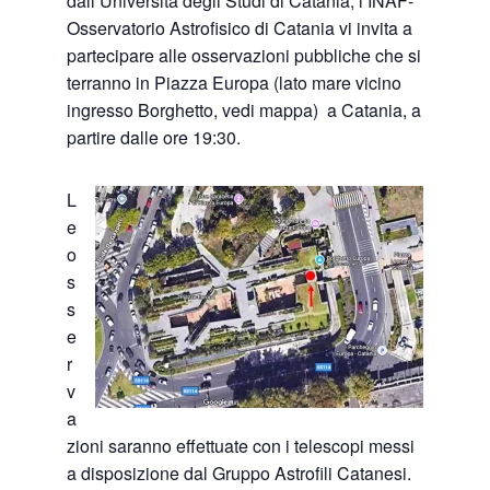
dall’Università degli Studi di Catania, l’INAF-
Osservatorio Astrofisico di Catania vi invita a
partecipare alle osservazioni pubbliche che si
terranno in Piazza Europa (lato mare vicino
ingresso Borghetto, vedi mappa) a Catania, a
partire dalle ore 19:30.
L
e
o
s
s
e
r
v
a
zioni saranno effettuate con i telescopi messi
a disposizione dal Gruppo Astrofili Catanesi.