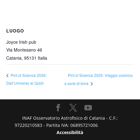
LUOGO
Joyce Irish pub
Via Montesano 46
Catania
,
95131
Italia
Pint of Science 2025: Viaggio cosmico
Pint of Science 2026:
Dall’Universo ai Qubit
a sorsi di birra
INAF Osservatorio Astrofisico di Catania - C.F.:
97220210583 - Partita IVA: 06895721006
Accessibilità