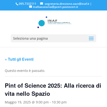
095.7332111
segreteria.direzione.oact@inaf.it
|
inafoacatania@pcert.postecert.it
Seleziona una pagina
« Tutti gli Eventi
Questo evento è passato.
Pint of Science 2025: Alla ricerca di
vita nello Spazio
Maggio 19, 2025 @ 9:00 pm
-
10:30 pm