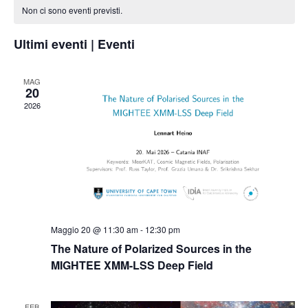
e
la
di
Non ci sono eventi previsti.
viste
data.
Eventi
Naviga
Ultimi eventi | Eventi
MAG
20
2026
Maggio 20 @ 11:30 am
-
12:30 pm
The Nature of Polarized Sources in the
MIGHTEE XMM-LSS Deep Field
FEB