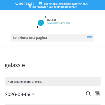
095.7332111
segreteria.direzione.oact@inaf.it
|
inafoacatania@pcert.postecert.it
Seleziona una pagina
galassie
Non ci sono eventi previsti.
Eventi
Eve
2026-08-09
Cerca
Mese
Vis
Ricerc
Seleziona
Nav
Calendario