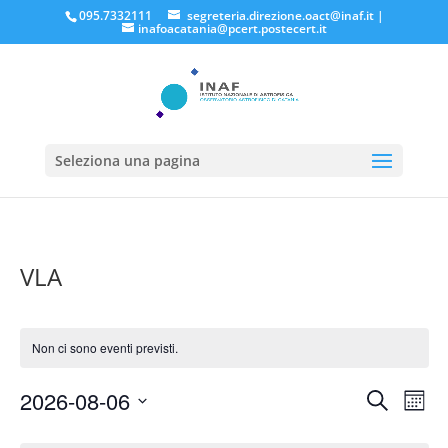
095.7332111
segreteria.direzione.oact@inaf.it
|
inafoacatania@pcert.postecert.it
Seleziona una pagina
VLA
Non ci sono eventi previsti.
Eventi
Eve
2026-08-06
Cerca
Mese
Vis
Ricerc
Seleziona
Nav
Calendario