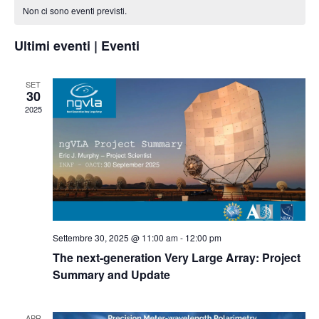
e
la
di
Non ci sono eventi previsti.
viste
data.
Eventi
Naviga
Ultimi eventi | Eventi
SET
30
2025
Settembre 30, 2025 @ 11:00 am
-
12:00 pm
The next-generation Very Large Array: Project
Summary and Update
APR