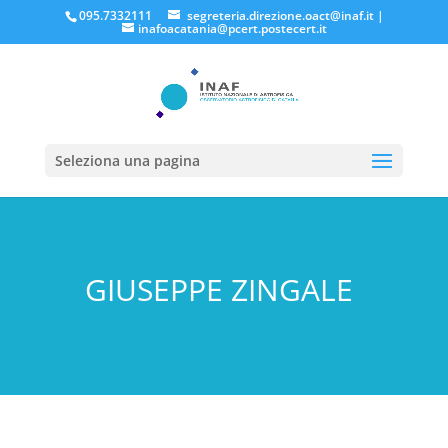
095.7332111
segreteria.direzione.oact@inaf.it
|
inafoacatania@pcert.postecert.it
Seleziona una pagina
GIUSEPPE ZINGALE