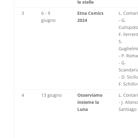
le stelle
3
6 - 9
Etna Comics
L. Contar
giugno
2024
- G.
Cutispoto
F. Ferren
S.
Guglielm
- P. Rom
- G.
Scandari
- D. Sicili
F. Schilli
4
13 giugno
Osserviamo
L. Contar
insieme la
- J. Alons
Luna
Santiago