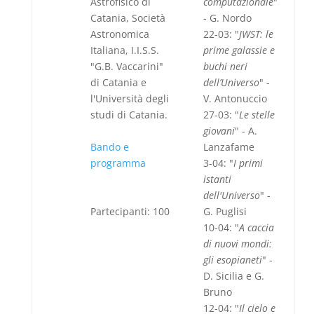
Astrofisico di
computazionale
"
Catania, Società
- G. Nordo
Astronomica
22-03: "
JWST: le
Italiana, I.I.S.S.
prime galassie e
"G.B. Vaccarini"
buchi neri
di Catania e
dell’Universo
" -
l'Università degli
V. Antonuccio
studi di Catania.
27-03: "
Le stelle
giovani
" - A.
Bando e
Lanzafame
programma
3-04: "
I primi
istanti
dell'Universo
" -
Partecipanti: 100
G. Puglisi
10-04: "
A caccia
di nuovi mondi:
gli esopianeti
" -
D. Sicilia e G.
Bruno
12-04: "
Il cielo e