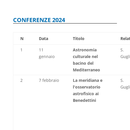
CONFERENZE 2024
N
Data
Titolo
Rela
1
11
Astronomia
S.
gennaio
culturale nel
Gugl
bacino del
Mediterraneo
2
7 febbraio
La meridiana e
S.
l'osservatorio
Gugl
astrofisico ai
Benedettini