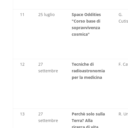
11
25 luglio
Space Oddities
G.
"Corso base di
Cuti
sopravvivenza
cosmica"
12
27
Tecniche di
F. Ca
settembre
radioastronomia
per la medicina
13
27
Perchè solo sulla
R. U
settembre
Terra? Alla
ricerca di vita