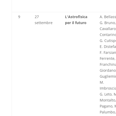
9
27
L'Astrofisica
A. Bellass
settembre
per il futuro
G. Bruno,
Cavallaro,
Contarino
G. Cutisp
E. Distef
F. Farsian
Ferrente,
Franchina
Giordano,
Gugliemi
M.
Imbrosci
G. Leto, 
Montalto,
Pagano, 
Palumbo,