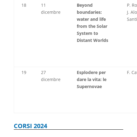
18
11
Beyond
P. R
dicembre
boundaries:
J. Al
water and life
Sant
from the Solar
System to
Distant Worlds
19
27
Esplodere per
F. Ca
dicembre
dare la vita: le
Supernovae
CORSI 2024