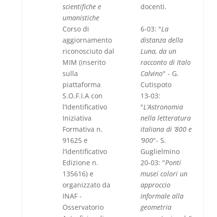
scientifiche e
docenti.
umanistiche
Corso di
6-03: "
La
aggiornamento
distanza della
riconosciuto dal
Luna, da un
MIM (inserito
racconto di Italo
sulla
Calvino
" - G.
piattaforma
Cutispoto
S.O.F.I.A con
13-03:
l’Identificativo
"
L’Astronomia
Iniziativa
nella letteratura
Formativa n.
italiana di ‘800 e
91625 e
‘900
"- S.
l’Identificativo
Guglielmino
Edizione n.
20-03: "
Ponti
135616) e
musei colori un
organizzato da
approccio
INAF -
informale alla
Osservatorio
geometria