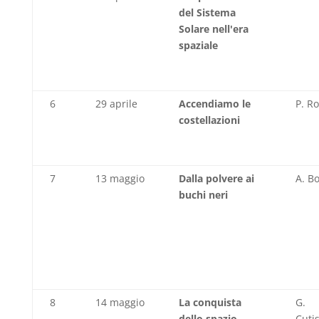
del Sistema
Solare nell'era
spaziale
6
29 aprile
Accendiamo le
P. R
costellazioni
7
13 maggio
Dalla polvere ai
A. B
buchi neri
8
14 maggio
La conquista
G.
dello spazio
Cuti