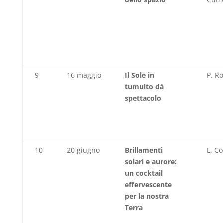
9
16 maggio
Il Sole in
P. R
tumulto dà
spettacolo
10
20 giugno
Brillamenti
L. C
solari e aurore:
un cocktail
effervescente
per la nostra
Terra