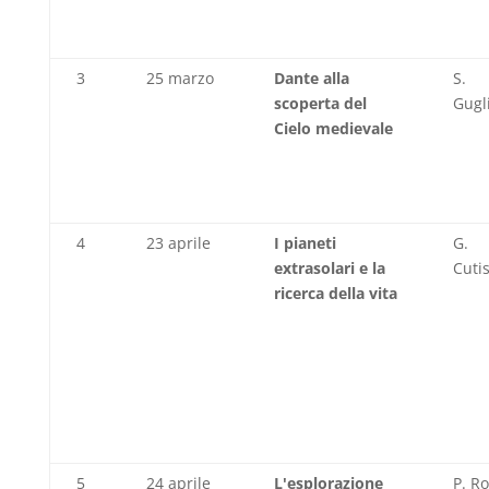
3
25 marzo
Dante alla
S.
scoperta del
Gugl
Cielo medievale
4
23 aprile
I pianeti
G.
extrasolari e la
Cuti
ricerca della vita
5
24 aprile
L'esplorazione
P. R