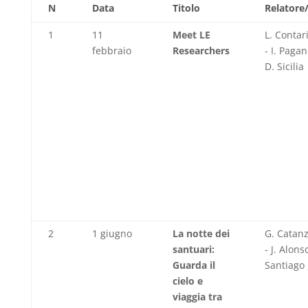
N
Data
Titolo
Relatore/
1
11
Meet LE
L. Contar
febbraio
Researchers
- I. Pagan
D. Sicilia
2
1 giugno
La notte dei
G. Catan
santuari:
- J. Alons
Guarda il
Santiago
cielo e
viaggia tra