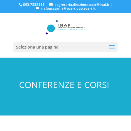
095.7332111
segreteria.direzione.oact@inaf.it
|
inafoacatania@pcert.postecert.it
Seleziona una pagina
CONFERENZE E CORSI