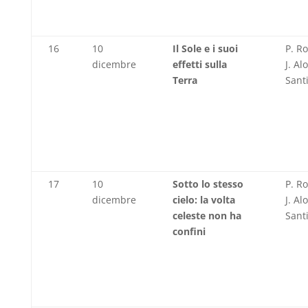
16
10
Il Sole e i suoi
P. R
dicembre
effetti sulla
J. Al
Terra
Sant
17
10
Sotto lo stesso
P. R
dicembre
cielo: la volta
J. Al
celeste non ha
Sant
confini