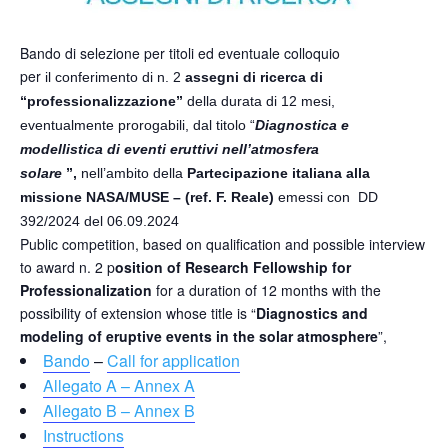
Bando di selezione per
titoli ed eventuale colloquio
per
il
conferimento di n. 2
assegni di ricerca di
“professionalizzazione”
della durata di 12 mesi,
eventualmente prorogabili,
dal titolo
“
Diagnostica e
modellistica di eventi eruttivi nell’atmosfera
solare
”,
nell’ambito della
Partecipazione italiana alla
missione NASA/MUSE – (ref. F. Reale)
emessi con DD
392/2024 del 06.09.2024
Public competition, based on qualification and possible interview
to award n. 2 p
osition of Research Fellowship for
Professionalization
for a duration of 12 months with the
possibility of extension whose title is “
Diagnostics and
modeling of eruptive events in the solar atmosphere
”,
Bando
–
Call for application
Allegato A – Annex A
Allegato B – Annex B
Instructions