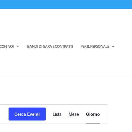
CON NOI
BANDI DI GARA E CONTRATTI
PER IL PERSONALE
Evento
Viste
Cerca Eventi
Lista
Mese
Giorno
Navigazione