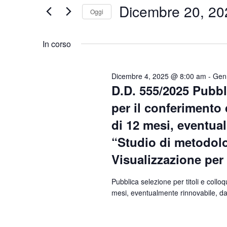
20,
Dicembre 20, 20
Navigazione
Eventi
Oggi
2025
per
Seleziona
Parola
la
In corso
Chiave.
data.
Dicembre 4, 2025 @ 8:00 am
-
Gen
D.D. 555/2025 Pubbli
per il conferimento 
di 12 mesi, eventual
“Studio di metodol
Visualizzazione per 
Pubblica selezione per titoli e colloq
mesi, eventualmente rinnovabile, da