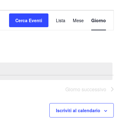
Evento
Viste
Cerca Eventi
Lista
Mese
Giorno
Navigazione
Giorno successivo
Iscriviti al calendario