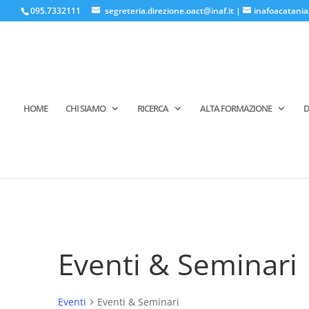
095.7332111
segreteria.direzione.oact@inaf.it
|
inafoacatania
HOME
CHI SIAMO
RICERCA
ALTA FORMAZIONE
D
Eventi & Seminari
Eventi
Eventi & Seminari