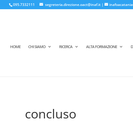
095.7332111
segreteria.direzione.oact@inaf.it
|
inafoacatania
HOME
CHI SIAMO
RICERCA
ALTA FORMAZIONE
D
concluso