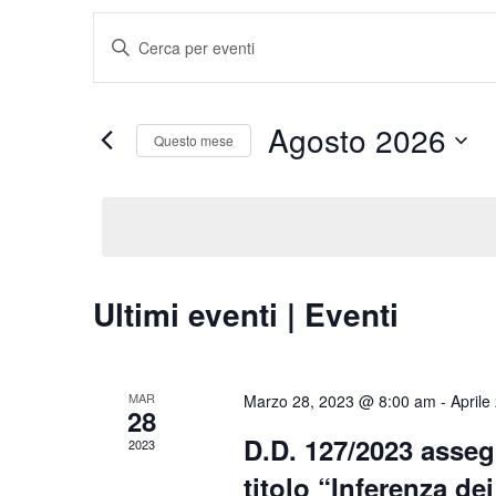
Eventi
Inserisci
Ricerca
Parola
e
Chiave.
viste
Cerca
Agosto 2026
Navigazione
Eventi
Questo mese
per
Seleziona
Parola
la
Chiave.
data.
Calendario
Ultimi eventi | Eventi
di
Eventi
MAR
Marzo 28, 2023 @ 8:00 am
-
Aprile
28
D.D. 127/2023 asseg
2023
titolo “Inferenza dei