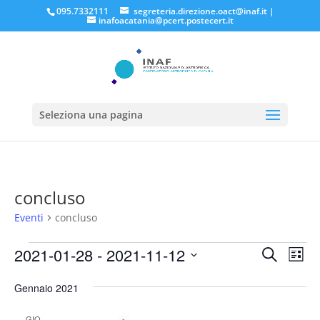
095.7332111
segreteria.direzione.oact@inaf.it
|
inafoacatania@pcert.postecert.it
Seleziona una pagina
concluso
Eventi
concluso
Eventi
Eventi
Eve
2021-01-28
 - 
2021-11-12
Cerca
Lista
Vis
Ricerc
Seleziona
Nav
e
Gennaio 2021
la
viste
data.
GIO