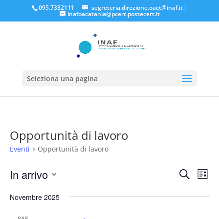
095.7332111
segreteria.direzione.oact@inaf.it
|
inafoacatania@pcert.postecert.it
Seleziona una pagina
Opportunità di lavoro
Eventi
Opportunità di lavoro
Eventi
Eventi
Eve
In arrivo
Cerca
Lista
Vis
Ricerc
Seleziona
Nav
e
Novembre 2025
la
viste
data.
SAB