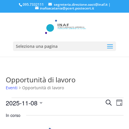
095.7332111
segreteria.direzione.oact@inaf.it
|
inafoacatania@pcert.postecert.it
Seleziona una pagina
Opportunità di lavoro
Eventi
Opportunità di lavoro
Eventi
Eventi
Eve
2025-11-08
Cerca
Giorn
Vis
for
Ricerc
Seleziona
Nav
Novembre
e
In corso
la
8,
viste
data.