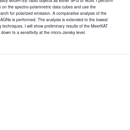
classify MIGHTEE radio objects as either SFG or AGN. I perform
on the spectro-polarimetric data cubes and use the
arch for polarized emission. A comparative analysis of the
 AGNs is performed. The analysis is extended to the lowest
ng techniques. I will show preliminary results of the MeerKAT
 down to a sensitivity at the micro-Jansky level.