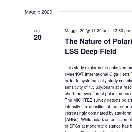
Maggio 2026
Maggio 20 @ 11:30 am
-
12:30 pm
MER
20
The Nature of Pola
LSS Deep Field
This study explores the polarized e
(MeerKAT International Giga-Hertz Ti
order to systematically study cosmic
sensitivity of 1.5 µJy/beam at a res
chart the evolution of polarized emi
The MIGHTEE survey detects polariz
intensity flux densities of the order 
increasingly dominated by star-form
(AGNs). While polarized emission of
of SFGs at moderate distance has b