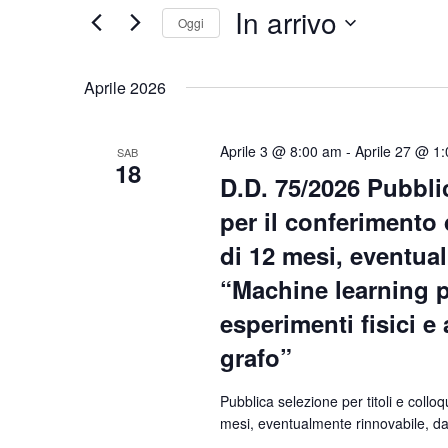
In arrivo
Navigazione
Eventi
Oggi
per
Seleziona
Parola
la
Aprile 2026
Chiave.
data.
Aprile 3 @ 8:00 am
-
Aprile 27 @ 1
SAB
18
D.D. 75/2026 Pubblic
per il conferimento 
di 12 mesi, eventual
“Machine learning pe
esperimenti fisici e
grafo”
Pubblica selezione per titoli e colloq
mesi, eventualmente rinnovabile, dal 