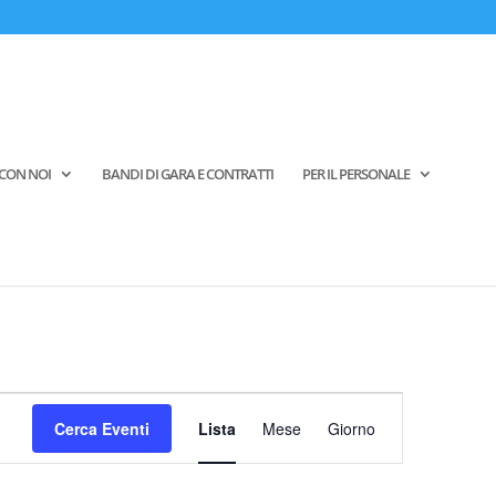
CON NOI
BANDI DI GARA E CONTRATTI
PER IL PERSONALE
Evento
Viste
Cerca Eventi
Lista
Mese
Giorno
Navigazione