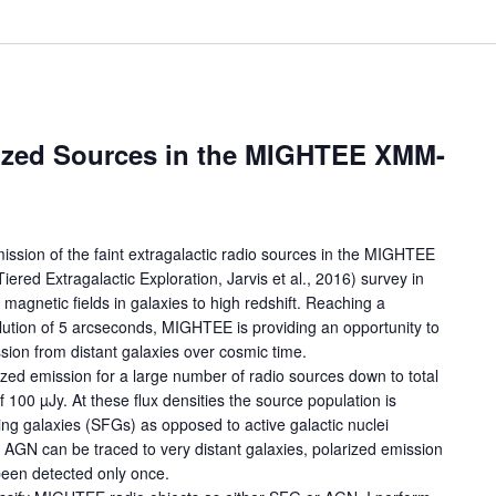
rized Sources in the MIGHTEE XMM-
mission of the faint extragalactic radio sources in the MIGHTEE
ered Extragalactic Exploration, Jarvis et al., 2016) survey in
 magnetic fields in galaxies to high redshift. Reaching a
olution of 5 arcseconds, MIGHTEE is providing an opportunity to
ssion from distant galaxies over cosmic time.
ed emission for a large number of radio sources down to total
of 100 µJy. At these flux densities the source population is
ing galaxies (SFGs) as opposed to active galactic nuclei
 AGN can be traced to very distant galaxies, polarized emission
een detected only once.