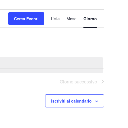
Evento
Viste
Cerca Eventi
Lista
Mese
Giorno
Navigazione
Giorno successivo
Iscriviti al calendario