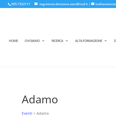
095.7332111
segreteria.direzione.oact@inaf.it
|
inafoacatania
HOME
CHI SIAMO
RICERCA
ALTA FORMAZIONE
D
Adamo
Eventi
Adamo