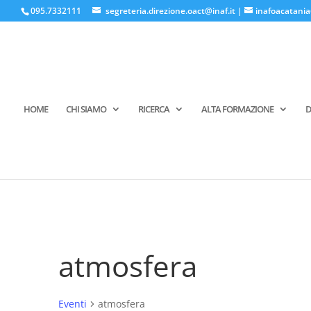
095.7332111
segreteria.direzione.oact@inaf.it
|
inafoacatania
HOME
CHI SIAMO
RICERCA
ALTA FORMAZIONE
D
atmosfera
Eventi
atmosfera