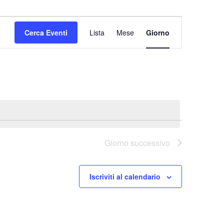
Evento
Viste
Cerca Eventi
Lista
Mese
Giorno
Navigazione
Giorno successivo
Iscriviti al calendario