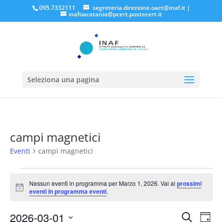
095.7332111
segreteria.direzione.oact@inaf.it
|
inafoacatania@pcert.postecert.it
Seleziona una pagina
campi magnetici
Eventi
campi magnetici
Eventi
for
Nessun eventi in programma per Marzo 1, 2026. Vai ai
prossimi
Notice
eventi in programma eventi
.
Marzo
1,
Eventi
Eve
2026-03-01
Cerca