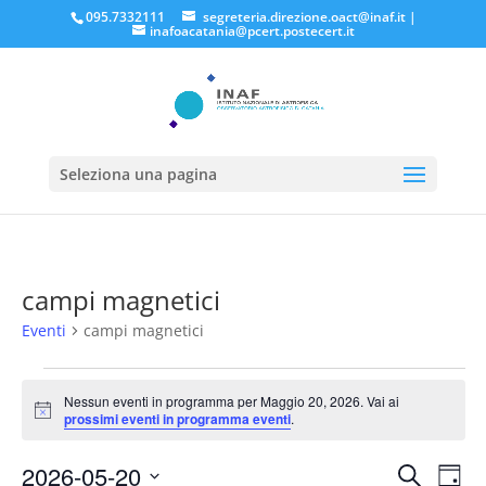
095.7332111
segreteria.direzione.oact@inaf.it
|
inafoacatania@pcert.postecert.it
Seleziona una pagina
campi magnetici
Eventi
campi magnetici
Eventi
for
Nessun eventi in programma per Maggio 20, 2026. Vai ai
Notice
prossimi eventi in programma eventi
.
Maggio
20,
Eventi
Eve
2026-05-20
Cerca