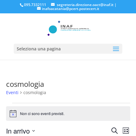
095.7332111
segreteria.direzione.oact@inaf.it
|
inafoacatania@pcert.postecert.it
Seleziona una pagina
cosmologia
Eventi
cosmologia
Eventi
Non ci sono eventi previsti.
Notice
Eventi
Eve
In arrivo
Cerca
Lista