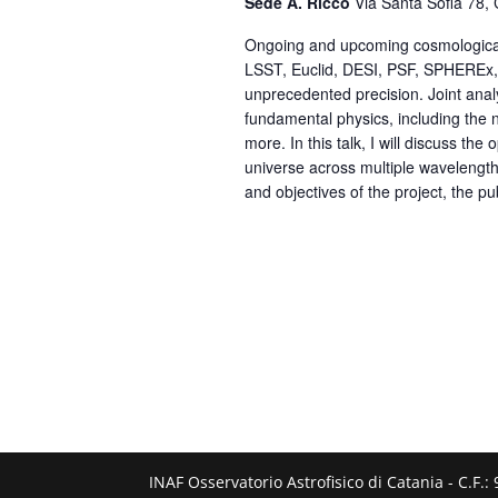
Sede A. Riccò
Via Santa Sofia 78, 
Ongoing and upcoming cosmological
LSST, Euclid, DESI, PSF, SPHEREx,
unprecedented precision. Joint anal
fundamental physics, including the n
more. In this talk, I will discuss the
universe across multiple wavelengths 
and objectives of the project, the p
INAF Osservatorio Astrofisico di Catania