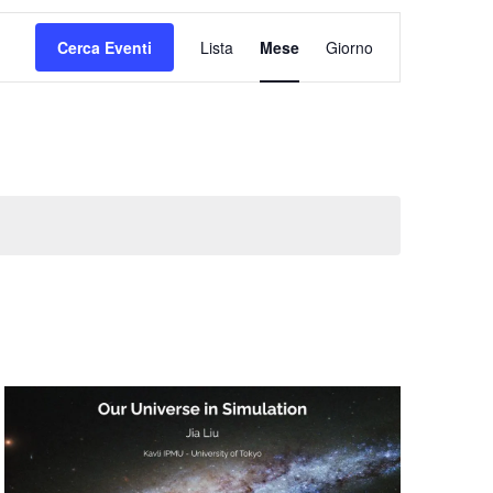
Evento
Viste
Cerca Eventi
Lista
Mese
Giorno
Navigazione