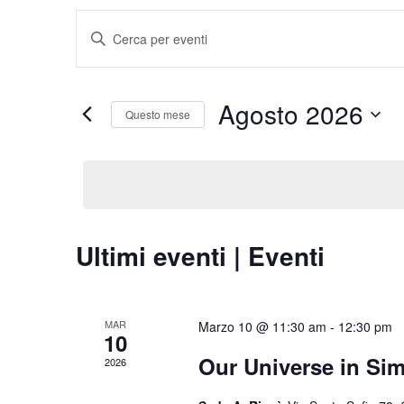
Eventi
Inserisci
Ricerca
Parola
e
Chiave.
viste
Cerca
Agosto 2026
Navigazione
Eventi
Questo mese
per
Seleziona
Parola
la
Chiave.
data.
Calendario
Ultimi eventi | Eventi
di
Eventi
MAR
Marzo 10 @ 11:30 am
-
12:30 pm
10
Our Universe in Sim
2026