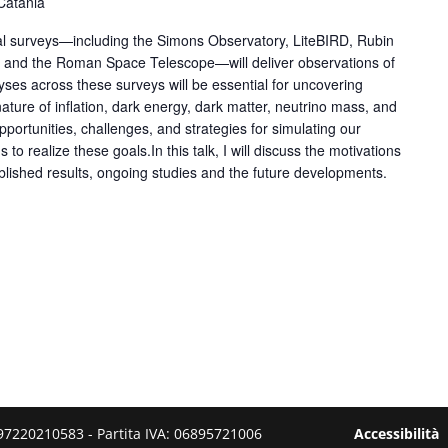
Catania
 surveys—including the Simons Observatory, LiteBIRD, Rubin
 and the Roman Space Telescope—will deliver observations of
yses across these surveys will be essential for uncovering
ature of inflation, dark energy, dark matter, neutrino mass, and
 opportunities, challenges, and strategies for simulating our
to realize these goals.In this talk, I will discuss the motivations
ublished results, ongoing studies and the future developments.
 - C.F.: 97220210583 - Partita IVA: 06895721006
Accessibilità