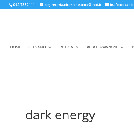
095.7332111
segreteria.direzione.oact@inaf.it
|
inafoacatania
HOME
CHI SIAMO
RICERCA
ALTA FORMAZIONE
D
dark energy