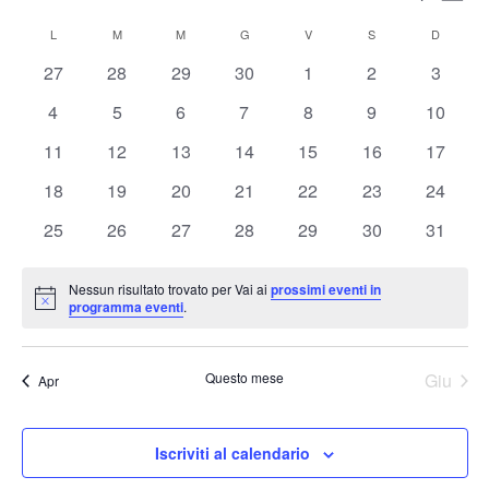
Mese
Vis
Ricerc
Seleziona
Nav
Calendario
e
L
LUNEDÌ
M
MARTEDÌ
M
MERCOLEDÌ
G
GIOVEDÌ
V
VENERDÌ
S
SABATO
D
DOMENI
la
di
viste
data.
0
0
0
0
0
0
0
27
28
29
30
1
2
3
Eventi
Naviga
eventi
eventi
eventi
eventi
eventi
eventi
eventi
0
0
0
0
0
0
0
4
5
6
7
8
9
10
eventi
eventi
eventi
eventi
eventi
eventi
eventi
0
0
0
0
0
0
0
11
12
13
14
15
16
17
eventi
eventi
eventi
eventi
eventi
eventi
eventi
0
0
0
0
0
0
0
18
19
20
21
22
23
24
eventi
eventi
eventi
eventi
eventi
eventi
eventi
0
0
0
0
0
0
0
25
26
27
28
29
30
31
eventi
eventi
eventi
eventi
eventi
eventi
eventi
Nessun risultato trovato per Vai ai
prossimi eventi in
Notice
programma eventi
.
Questo mese
Giu
Apr
Iscriviti al calendario