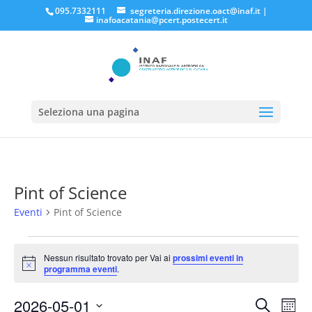
095.7332111
segreteria.direzione.oact@inaf.it
|
inafoacatania@pcert.postecert.it
Seleziona una pagina
Pint of Science
Eventi
Pint of Science
Eventi
Nessun risultato trovato per Vai ai
prossimi eventi in
Notice
programma eventi
.
Eventi
Eve
2026-05-01
Cerca