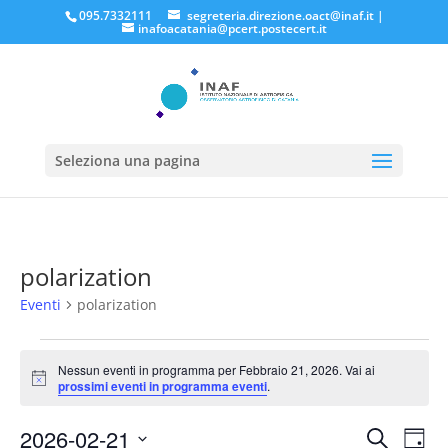
095.7332111
segreteria.direzione.oact@inaf.it
|
inafoacatania@pcert.postecert.it
Seleziona una pagina
polarization
Eventi
polarization
Eventi
for
Nessun eventi in programma per Febbraio 21, 2026. Vai ai
Notice
prossimi eventi in programma eventi
.
Febbraio
21,
Eventi
Eve
2026-02-21
Cerca