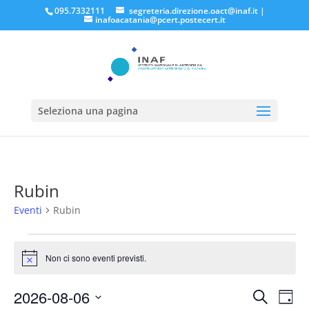
095.7332111
segreteria.direzione.oact@inaf.it
|
inafoacatania@pcert.postecert.it
Seleziona una pagina
Rubin
Eventi
Rubin
Eventi
for
Non ci sono eventi previsti.
Notice
Agosto
Eventi
Eve
6,
2026-08-06
Cerca
Giorn