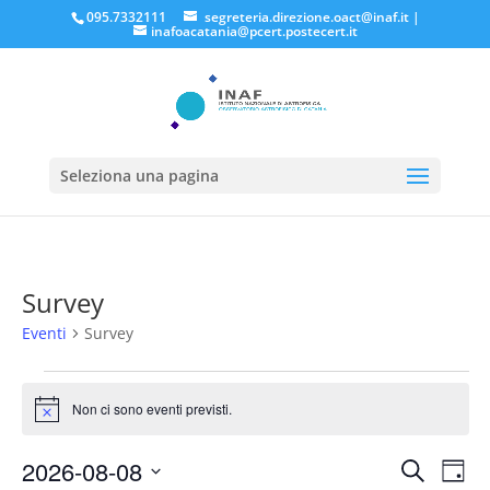
095.7332111
segreteria.direzione.oact@inaf.it
|
inafoacatania@pcert.postecert.it
Seleziona una pagina
Survey
Eventi
Survey
Eventi
for
Non ci sono eventi previsti.
Notice
Agosto
Eventi
Eve
8,
2026-08-08
Cerca
Giorn