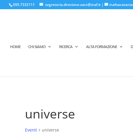
095.7332111
segreteria.direzione.oact@inaf.it
|
inafoacatania
HOME
CHI SIAMO
RICERCA
ALTA FORMAZIONE
D
universe
Eventi
universe