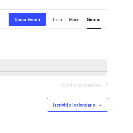
Evento
Viste
Cerca Eventi
Lista
Mese
Giorno
Navigazione
Giorno successivo
Iscriviti al calendario