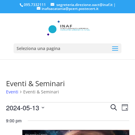
095.7332111
segreteria.direzione.oact@inaf.it
|
inafoacatania@pcert.postecert.it
Seleziona una pagina
Eventi & Seminari
Eventi
Eventi & Seminari
Eventi
Eventi
Eve
2024-05-13
Cerca
Giorn
Vis
for
Ricerc
Seleziona
Nav
Maggio
e
9:00 pm
la
13,
viste
data.