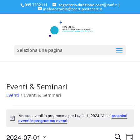
095.7332111
segreteria.direzione.oact@inaf.it
|
inafoacatania@pcert.postecert.it
Seleziona una pagina
Eventi & Seminari
Eventi
Eventi & Seminari
Eventi
for
Nessun eventi in programma per Luglio 1, 2024. Vai ai
prossimi
Notice
eventi in programma eventi
.
Luglio
1,
Eventi
Eve
2024-07-01
Cerca