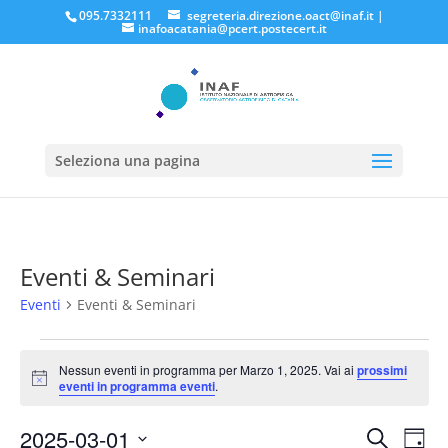
095.7332111
segreteria.direzione.oact@inaf.it
|
inafoacatania@pcert.postecert.it
Seleziona una pagina
Eventi & Seminari
Eventi
Eventi & Seminari
Eventi
for
Nessun eventi in programma per Marzo 1, 2025. Vai ai
prossimi
Notice
eventi in programma eventi
.
Marzo
1,
Eventi
Eve
2025-03-01
Cerca