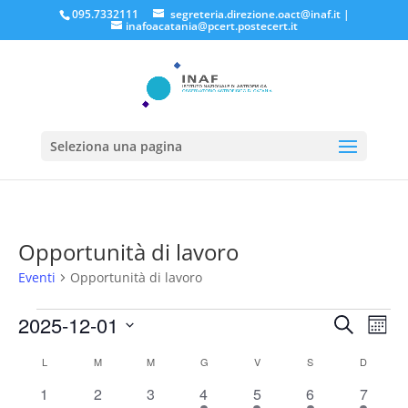
095.7332111
segreteria.direzione.oact@inaf.it
|
inafoacatania@pcert.postecert.it
Seleziona una pagina
Opportunità di lavoro
Eventi
Opportunità di lavoro
Eventi
Eventi
Eve
2025-12-01
Cerca
Mese
Vis
Ricerc
Seleziona
Nav
Calendario
e
L
LUNEDÌ
M
MARTEDÌ
M
MERCOLEDÌ
G
GIOVEDÌ
V
VENERDÌ
S
SABATO
D
DOMENI
la
di
viste
data.
0
0
0
1
1
1
1
1
2
3
4
5
6
7