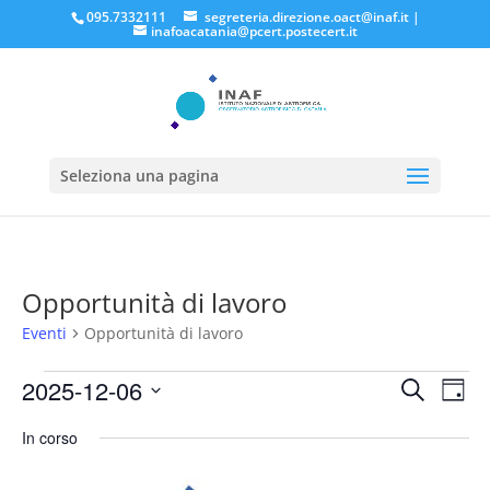
095.7332111
segreteria.direzione.oact@inaf.it
|
inafoacatania@pcert.postecert.it
Seleziona una pagina
Opportunità di lavoro
Eventi
Opportunità di lavoro
Eventi
Eventi
Eve
2025-12-06
Cerca
Giorn
Vis
for
Ricerc
Seleziona
Nav
Dicembre
e
In corso
la
6,
viste
data.