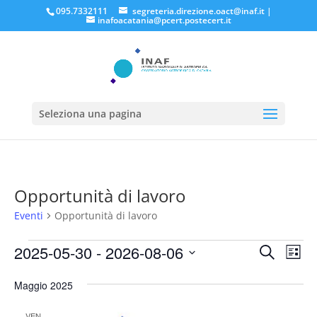
095.7332111
segreteria.direzione.oact@inaf.it
|
inafoacatania@pcert.postecert.it
Seleziona una pagina
Opportunità di lavoro
Eventi
Opportunità di lavoro
Eventi
Eventi
Eve
2025-05-30
 - 
2026-08-06
Cerca
Lista
Vis
Ricerc
Seleziona
Nav
e
Maggio 2025
la
viste
data.
VEN