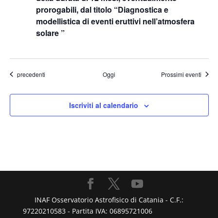
prorogabili, dal titolo “Diagnostica e
modellistica di eventi eruttivi nell’atmosfera
solare ”
Eventi
precedenti
Oggi
Prossimi eventi
Iscriviti al calendario
INAF Osservatorio Astrofisico di Catania - C.F.:
97220210583 - Partita IVA: 06895721006