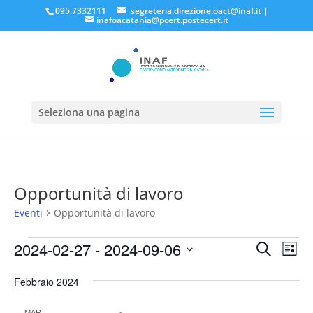
095.7332111
segreteria.direzione.oact@inaf.it
|
inafoacatania@pcert.postecert.it
Seleziona una pagina
Opportunità di lavoro
Eventi
Opportunità di lavoro
Eventi
Eventi
Eve
2024-02-27
 - 
2024-09-06
Cerca
Lista
Vis
Ricerc
Seleziona
Nav
e
Febbraio 2024
la
viste
data.
MAR