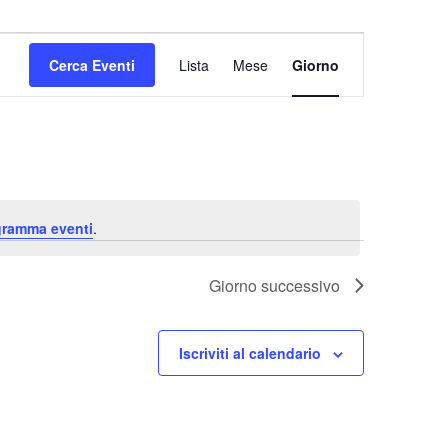
Evento
Viste
Cerca Eventi
Lista
Mese
Giorno
Navigazione
ogramma eventi
.
Giorno successivo
Iscriviti al calendario