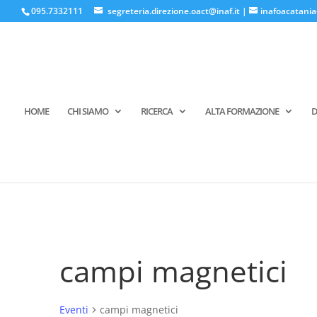
095.7332111
segreteria.direzione.oact@inaf.it
|
inafoacatania
HOME
CHI SIAMO
RICERCA
ALTA FORMAZIONE
D
campi magnetici
Eventi
campi magnetici