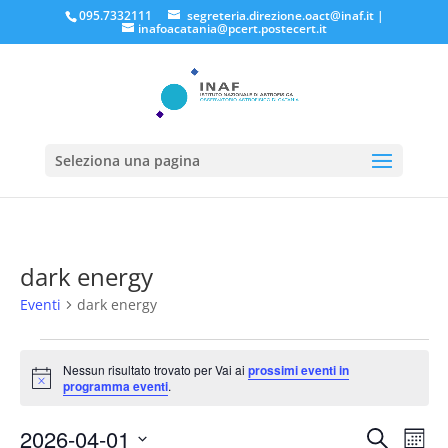
095.7332111
segreteria.direzione.oact@inaf.it
|
inafoacatania@pcert.postecert.it
Seleziona una pagina
dark energy
Eventi
dark energy
Eventi
Nessun risultato trovato per Vai ai
prossimi eventi in
Notice
programma eventi
.
Eventi
Eve
2026-04-01
Cerca