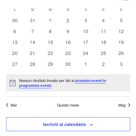
Mese
Vis
Ricerc
Seleziona
Nav
Calendario
e
L
LUNEDÌ
M
MARTEDÌ
M
MERCOLEDÌ
G
GIOVEDÌ
V
VENERDÌ
S
SABATO
D
DOMENI
la
di
viste
data.
0
0
0
0
0
0
0
30
31
1
2
3
4
5
Eventi
Naviga
eventi
eventi
eventi
eventi
eventi
eventi
eventi
0
0
0
0
0
0
0
6
7
8
9
10
11
12
eventi
eventi
eventi
eventi
eventi
eventi
eventi
0
0
0
0
0
0
0
13
14
15
16
17
18
19
eventi
eventi
eventi
eventi
eventi
eventi
eventi
0
0
0
0
0
0
0
20
21
22
23
24
25
26
eventi
eventi
eventi
eventi
eventi
eventi
eventi
0
0
0
0
0
0
0
27
28
29
30
1
2
3
eventi
eventi
eventi
eventi
eventi
eventi
eventi
Nessun risultato trovato per Vai ai
prossimi eventi in
Notice
programma eventi
.
Mar
Questo mese
Mag
Iscriviti al calendario