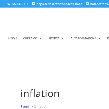
095.7332111
segreteria.direzione.oact@inaf.it
|
inafoacatania
HOME
CHI SIAMO
RICERCA
ALTA FORMAZIONE
D
inflation
Eventi
inflation