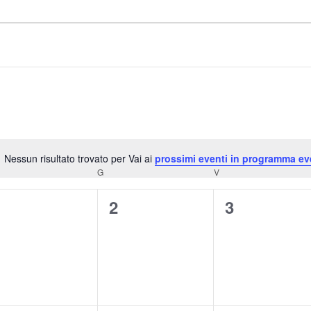
Nessun risultato trovato per Vai ai
prossimi eventi in programma ev
Notice
RCOLEDÌ
G
GIOVEDÌ
V
VENERDÌ
0
0
0
1
2
3
venti,
eventi,
eventi,