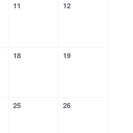
0
0
11
12
eventi,
eventi,
0
0
18
19
eventi,
eventi,
0
0
25
26
eventi,
eventi,