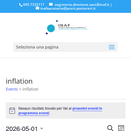
095.7332111
segreteria.direzione.oact@inaf.it
|
inafoacatania@pcert.postecert.it
Seleziona una pagina
inflation
Eventi
inflation
Eventi
Nessun risultato trovato per Vai ai
prossimi eventi in
Notice
programma eventi
.
Eventi
Eve
2026-05-01
Cerca