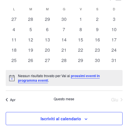
Mese
Vis
Ricerc
Seleziona
Nav
Calendario
e
L
LUNEDÌ
M
MARTEDÌ
M
MERCOLEDÌ
G
GIOVEDÌ
V
VENERDÌ
S
SABATO
D
DOMENI
la
di
viste
data.
0
0
0
0
0
0
0
27
28
29
30
1
2
3
Eventi
Naviga
eventi
eventi
eventi
eventi
eventi
eventi
eventi
0
0
0
0
0
0
0
4
5
6
7
8
9
10
eventi
eventi
eventi
eventi
eventi
eventi
eventi
0
0
0
0
0
0
0
11
12
13
14
15
16
17
eventi
eventi
eventi
eventi
eventi
eventi
eventi
0
0
0
0
0
0
0
18
19
20
21
22
23
24
eventi
eventi
eventi
eventi
eventi
eventi
eventi
0
0
0
0
0
0
0
25
26
27
28
29
30
31
eventi
eventi
eventi
eventi
eventi
eventi
eventi
Nessun risultato trovato per Vai ai
prossimi eventi in
Notice
programma eventi
.
Questo mese
Giu
Apr
Iscriviti al calendario