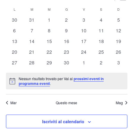
Mese
Vis
Ricerc
Seleziona
Nav
Calendario
e
L
LUNEDÌ
M
MARTEDÌ
M
MERCOLEDÌ
G
GIOVEDÌ
V
VENERDÌ
S
SABATO
D
DOMENI
la
di
viste
data.
0
0
0
0
0
0
0
30
31
1
2
3
4
5
Eventi
Naviga
eventi
eventi
eventi
eventi
eventi
eventi
eventi
0
0
0
0
0
0
0
6
7
8
9
10
11
12
eventi
eventi
eventi
eventi
eventi
eventi
eventi
0
0
0
0
0
0
0
13
14
15
16
17
18
19
eventi
eventi
eventi
eventi
eventi
eventi
eventi
0
0
0
0
0
0
0
20
21
22
23
24
25
26
eventi
eventi
eventi
eventi
eventi
eventi
eventi
0
0
0
0
0
0
0
27
28
29
30
1
2
3
eventi
eventi
eventi
eventi
eventi
eventi
eventi
Nessun risultato trovato per Vai ai
prossimi eventi in
Notice
programma eventi
.
Mar
Questo mese
Mag
Iscriviti al calendario