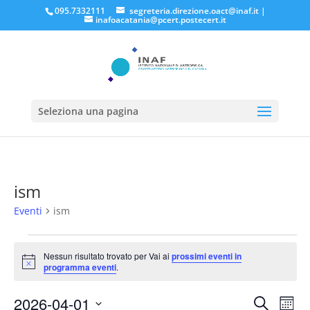
095.7332111
segreteria.direzione.oact@inaf.it
|
inafoacatania@pcert.postecert.it
Seleziona una pagina
ism
Eventi
ism
Eventi
Nessun risultato trovato per Vai ai
prossimi eventi in
Notice
programma eventi
.
Eventi
Eve
2026-04-01
Cerca