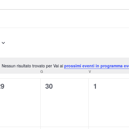
Nessun risultato trovato per Vai ai
prossimi eventi in programma ev
Notice
RCOLEDÌ
G
GIOVEDÌ
V
VENERDÌ
0
0
0
29
30
1
venti,
eventi,
eventi,