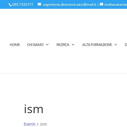
095.7332111
segreteria.direzione.oact@inaf.it
|
inafoacatania
HOME
CHI SIAMO
RICERCA
ALTA FORMAZIONE
D
ism
Eventi
ism