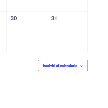
0
0
30
31
eventi,
eventi,
Iscriviti al calendario